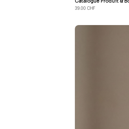
Catalogue Produit & Bo
Prix
39.00 CHF