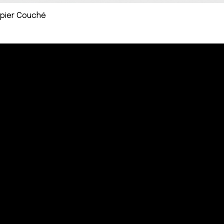
apier Couché
Aperçu rapide
Cartes de visite