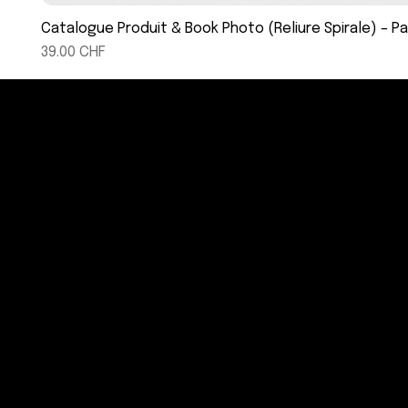
Catalogue Produit & Book Photo (Reliure Spirale) – P
Prix
39.00 CHF
info@angecreations.ch
+41 76 384 06 87