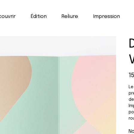
ouvrir
Édition
Reliure
Impression
Prix
1
Le
pr
de
Im
po
ro
No